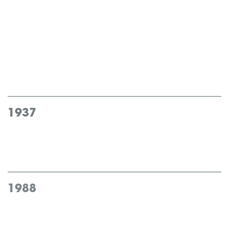
och med den 1 februari 2025.
1937
ITAB Neon Manufacturing
grundas av Karl Rothweller
1988
ITAB Industri
(nuvarande XANO Industri) noteras på
Stockholmsbörsen