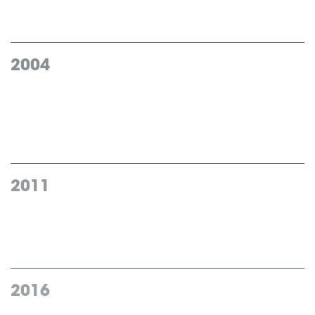
2004
ITAB Shop Concept
knoppas av och noteras separat
på Stockholmsbörsen
2011
Förvärv av
Nordic Light Group
2016