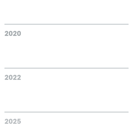
Förvärv av
La Fortezza Group
2020
Förvärv av
Imola Retail Solutions
2022
Förvärv av
Checkmark
2025