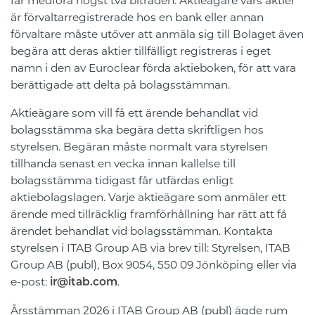
får medföra högst två biträden. Aktieägare vars aktier
är förvaltarregistrerade hos en bank eller annan
förvaltare måste utöver att anmäla sig till Bolaget även
begära att deras aktier tillfälligt registreras i eget
namn i den av Euroclear förda aktieboken, för att vara
berättigade att delta på bolagsstämman.
Aktieägare som vill få ett ärende behandlat vid
bolagsstämma ska begära detta skriftligen hos
styrelsen. Begäran måste normalt vara styrelsen
tillhanda senast en vecka innan kallelse till
bolagsstämma tidigast får utfärdas enligt
aktiebolagslagen. Varje aktieägare som anmäler ett
ärende med tillräcklig framförhållning har rätt att få
ärendet behandlat vid bolagsstämman. Kontakta
styrelsen i ITAB Group AB via brev till: Styrelsen, ITAB
Group AB (publ), Box 9054, 550 09 Jönköping eller via
e-post:
.
ir@itab.com
Årsstämman 2026 i ITAB Group AB (publ) ägde rum