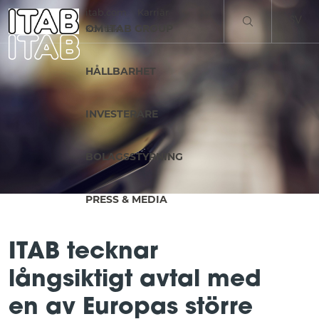
itab.com
Karriär
SV
OM ITAB GROUP
Kontakt
EN
HÅLLBARHET
INVESTERARE
BOLAGSSTYRNING
PRESS & MEDIA
ITAB tecknar
långsiktigt avtal med
en av Europas större