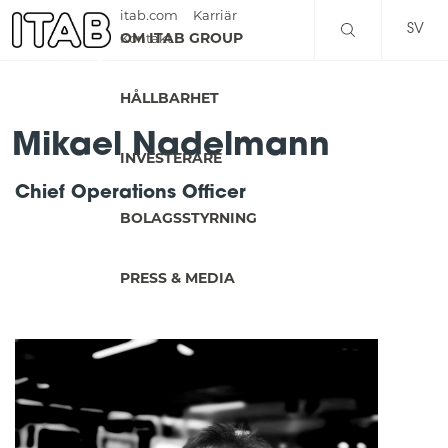
itab.com
Karriär
SV
OM ITAB GROUP
Kontakt
EN
HÅLLBARHET
Mikael Nadelmann
INVESTERARE
Chief Operations Officer
BOLAGSSTYRNING
PRESS & MEDIA