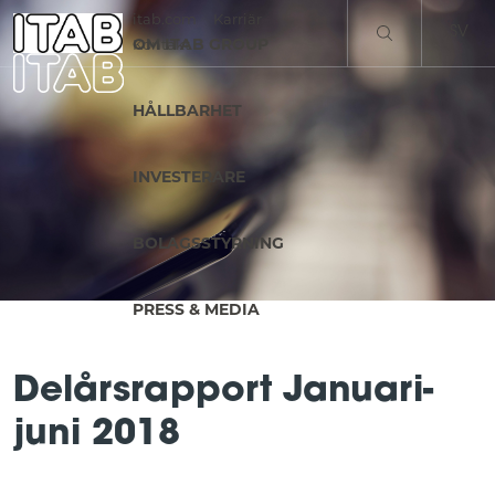
itab.com
Karriär
SV
OM ITAB GROUP
Kontakt
EN
HÅLLBARHET
INVESTERARE
BOLAGSSTYRNING
PRESS & MEDIA
Delårsrapport Januari-
juni 2018