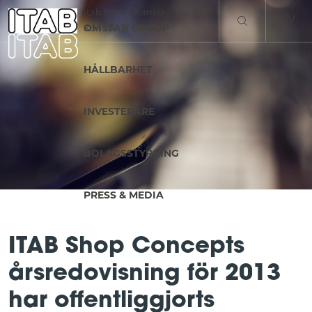
itab.com
Karriär
SV
OM ITAB GROUP
Kontakt
EN
HÅLLBARHET
INVESTERARE
BOLAGSSTYRNING
PRESS & MEDIA
ITAB Shop Concepts
årsredovisning för 2013
har offentliggjorts