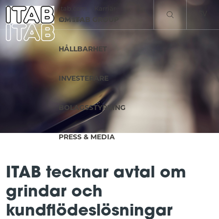
itab.com
Karriär
SV
OM ITAB GROUP
Kontakt
EN
HÅLLBARHET
INVESTERARE
BOLAGSSTYRNING
PRESS & MEDIA
ITAB tecknar avtal om
grindar och
kundflödeslösningar